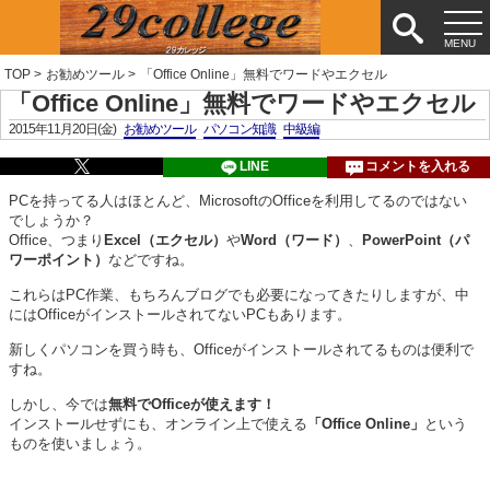
TOP
>
お勧めツール
>
「Office Online」無料でワードやエクセル
「Office Online」無料でワードやエクセル
2015年11月20日(金)
お勧めツール
パソコン知識
中級編
LINE
コメントを入れる
PCを持ってる人はほとんど、MicrosoftのOfficeを利用してるのではない
でしょうか？
Office、つまり
Excel（エクセル）
や
Word（ワード）
、
PowerPoint（パ
ワーポイント）
などですね。
これらはPC作業、もちろんブログでも必要になってきたりしますが、中
にはOfficeがインストールされてないPCもあります。
新しくパソコンを買う時も、Officeがインストールされてるものは便利で
すね。
しかし、今では
無料でOfficeが使えます！
インストールせずにも、オンライン上で使える
「Office Online」
という
ものを使いましょう。