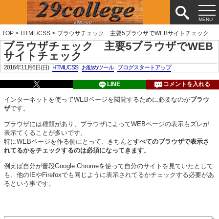
TOP
>
HTML/CSS
>
ブラウザチェック 主要5ブラウザでWEBサイトチェック
ブラウザチェック 主要5ブラウザでWEB
サイトチェック
2016年11月6日(日)
HTML/CSS
お勧めツール
ブログスタートアップ
LINE
コメントを入れる
インターネットを使ってWEBページを閲覧するために必要なのが
ブラウ
ザ
です。
ブラウザには種類があり、ブラウザによってWEBページの表示もズレが
表示てくることが多いです。
特にWEBページを作る側にとって、きちんと
すべてのブラウザで表示さ
れてるかをチェックするのは必須になってきます
。
例えば自分が普段Google Chromeを使って自分のサイトを見ていたとして
も、他のIEやFirefoxでも同じように表示されてるかチェックする必要があ
るという事です。